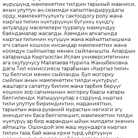
жүрүшүндө мамлекеттик тилдин тарыхый мааниси,
анын улуттук аң-сезимди калыптандыруудагы
орду, мамлекеттүүлүктү сактоодогу ролу жана
кыргыз тилин өнүктүрүүнүн бүгүнкү күндөгү
актуалдуу маселелери тууралуу мазмундуу
баяндамалар жасалды. Аземдин алкагында
кыргыз тилинин өнүгүшүнө жана жайылтылышына
өзгөчө салым кошкон инсандар мамлекеттик жана
коомдук сыйлыктар менен сыйланышты. Алардын
катарында Кыргызстан Ислам университетинин
ага окутуучусу Малатаева Нурипа Жаныбековна
дагы Тил комиссиясы тарабынан «Кыргыз тили»
төш белгиси менен сыйланды. Бул жогорку
сыйлык анын мамлекеттик тилди өнүктүрүүгө,
жаштарга сапаттуу билим жана тарбия берүүгө
кошкон зор салымынын жогорку баасы катары
белгиленди. Катышуучулар өз сөздөрүндө кыргыз
тили улуттук биримдиктин, маданияттын,
тарыхтын жана руханий мурастын негизги өзөгү
экендигин баса белгилешип, мамлекеттик тилди
өнүктүрүү ар бир жарандын ыйык милдети экенин
айтышты. Ошондой эле жаш муундарга кыргыз
тилин таза, бай жана көркөм түрдө үйрөтүүнүн