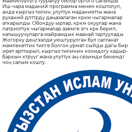
маанилүүлүгү тууралуу ойлор ортого салынды.
Иш-чара маданий программа менен коштолуп,
анда кыргыз тилин, улуттук маданиятты жана
руханий дөөлөттөрдү даңазалаган көркөм чыгармалар
аткарылды. Обондуу ырлар, көркөм окуулар жана
патриоттук чыгармалар аземге өзгөчө көрк берип,
катышуучуларга майрамдык маанай тартуулады.
Жогорку деңгээлде уюштурулган бул салтанат
мамлекеттик тилге болгон урмат-сыйды дагы бир
ирет арттырып, кыргыз тилинин коомдогу кадыр-
баркын көтөрүүгө жана улуттук аң-сезимди бекемдөөгө
чоң салым кошту.