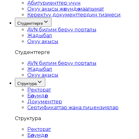
Абитуриенттер үчүн
Окуу акысы жөнүндө маалымат
Керектүү документтердин тизмеси
Студенттерге
AVN билим берүү порталы
Жадыбал
Окуу акысы
Студенттерге
AVN билим берүү порталы
Жадыбал
Окуу акысы
Структура
Ректорат
Бөлүмдөр
Документтер
Сертификаттар жана лицензиялар
Структура
Ректорат
Бөлүмдөр