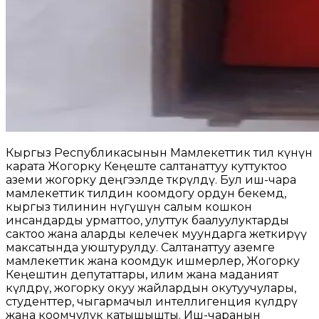
Кыргыз Республикасынын Мамлекеттик тил күнүнө
карата Жогорку Кеңеште салтанаттуу куттуктоо
аземи жогорку деңгээлде өткөрүлдү. Бул иш-чара
мамлекеттик тилдин коомдогу ордун бекемдөө,
кыргыз тилинин өнүгүшүнө салым кошкон
инсандарды урматтоо, улуттук баалуулуктарды
сактоо жана аларды келечек муундарга жеткирүү
максатында уюштурулду. Салтанаттуу аземге
мамлекеттик жана коомдук ишмерлер, Жогорку
Кеңештин депутаттары, илим жана маданият
өкүлдөрү, жогорку окуу жайлардын окутуучулары,
студенттер, чыгармачыл интеллигенция өкүлдөрү
жана коомчулук катышышты. Иш-чаранын