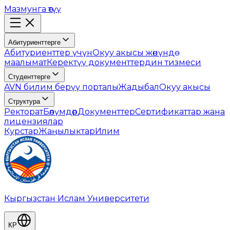
Мазмунга өтүү
Абитуриенттерге
Абитуриенттер үчүн
Окуу акысы жөнүндө
маалымат
Керектүү документтердин тизмеси
Студенттерге
AVN билим берүү порталы
Жадыбал
Окуу акысы
Структура
Ректорат
Бөлүмдөр
Документтер
Сертификаттар жана
лицензиялар
Курстар
Жаңылыктар
Илим
Кыргызстан Ислам Университети
КР