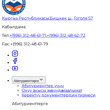
Кыргыз Республикасы,
Бишкек ш., Гоголя 57
Кабылдама
Тел:
+(996) 312-48-61-71
,
+(996) 312-48-62-72
Fax:
+(996) 312-48-61-79
Абитуриенттерге
Абитуриенттер үчүн
Окуу акысы жөнүндө маалымат
Керектүү документтердин тизмеси
Абитуриенттерге