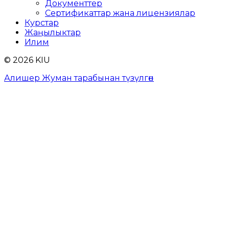
Документтер
Сертификаттар жана лицензиялар
Курстар
Жаңылыктар
Илим
© 2026 KIU
Алишер Жуман тарабынан түзүлгөн