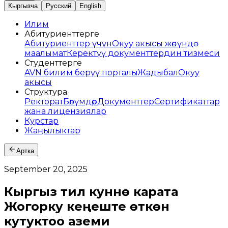
Кыргызча
Русский
English
Илим
Абитуриенттерге
Абитуриенттер үчүн
Окуу акысы жөнүндө
маалымат
Керектүү документтердин тизмеси
Студенттерге
AVN билим берүү порталы
Жадыбал
Окуу
акысы
Структура
Ректорат
Бөлүмдөр
Документтер
Сертификаттар
жана лицензиялар
Курстар
Жаңылыктар
Артка
September 20, 2025
Кыргыз тил кунүнө карата
Жогорку кеңеште өткөн
кутуктоо аземи