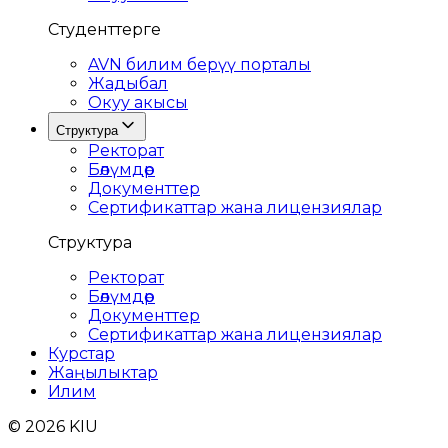
Студенттерге
AVN билим берүү порталы
Жадыбал
Окуу акысы
Структура
Ректорат
Бөлүмдөр
Документтер
Сертификаттар жана лицензиялар
Структура
Ректорат
Бөлүмдөр
Документтер
Сертификаттар жана лицензиялар
Курстар
Жаңылыктар
Илим
© 2026 KIU