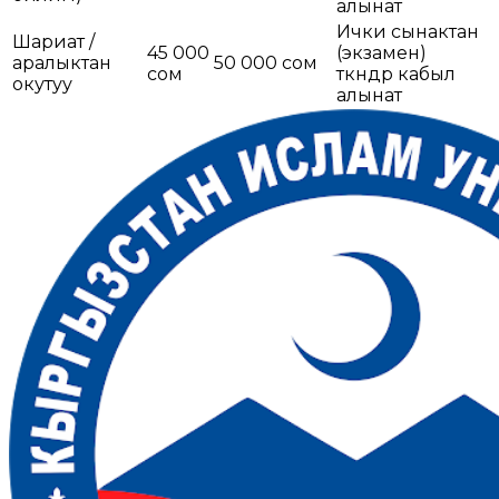
алынат
Ички сынактан
Шариат /
45 000
(экзамен)
аралыктан
50 000 сом
сом
өткөндөр кабыл
окутуу
алынат