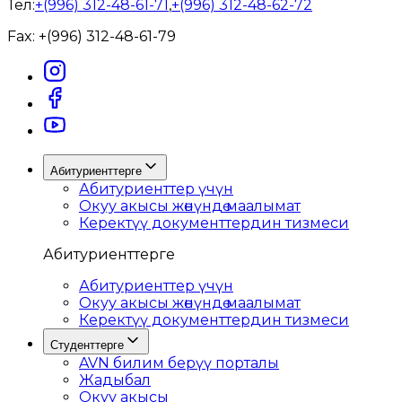
Тел:
+(996) 312-48-61-71
,
+(996) 312-48-62-72
Fax:
+(996) 312-48-61-79
Абитуриенттерге
Абитуриенттер үчүн
Окуу акысы жөнүндө маалымат
Керектүү документтердин тизмеси
Абитуриенттерге
Абитуриенттер үчүн
Окуу акысы жөнүндө маалымат
Керектүү документтердин тизмеси
Студенттерге
AVN билим берүү порталы
Жадыбал
Окуу акысы