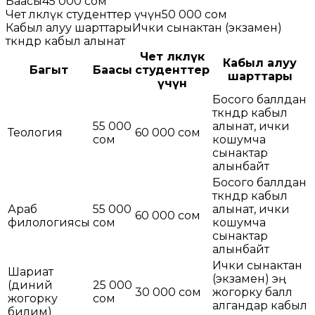
Баасы
45 000 сом
Чет өлкөлүк студенттер үчүн
50 000 сом
Кабыл алуу шарттары
Ички сынактан (экзамен)
өткөндөр кабыл алынат
Чет өлкөлүк
Кабыл алуу
Багыт
Баасы
студенттер
шарттары
үчүн
Босого баллдан
өткөндөр кабыл
55 000
алынат, ички
Теология
60 000 сом
сом
кошумча
сынактар
алынбайт
Босого баллдан
өткөндөр кабыл
Араб
55 000
алынат, ички
60 000 сом
филологиясы
сом
кошумча
сынактар
алынбайт
Ички сынактан
Шариат
(экзамен) эң
(диний
25 000
30 000 сом
жогорку балл
жогорку
сом
алгандар кабыл
билим)