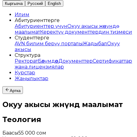
Кыргызча
Русский
English
Илим
Абитуриенттерге
Абитуриенттер үчүн
Окуу акысы жөнүндө
маалымат
Керектүү документтердин тизмеси
Студенттерге
AVN билим берүү порталы
Жадыбал
Окуу
акысы
Структура
Ректорат
Бөлүмдөр
Документтер
Сертификаттар
жана лицензиялар
Курстар
Жаңылыктар
Артка
Окуу акысы жөнүндө маалымат
Теология
Баасы
55 000 сом