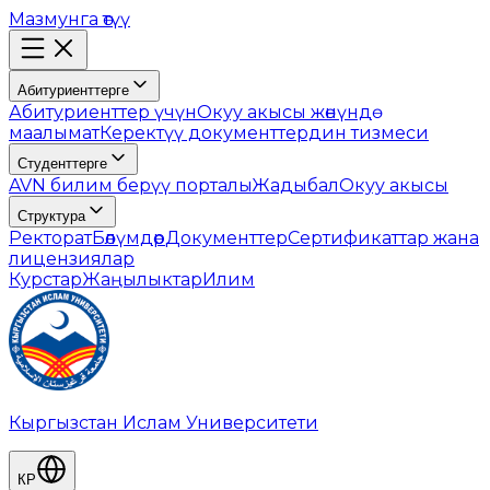
Мазмунга өтүү
Абитуриенттерге
Абитуриенттер үчүн
Окуу акысы жөнүндө
маалымат
Керектүү документтердин тизмеси
Студенттерге
AVN билим берүү порталы
Жадыбал
Окуу акысы
Структура
Ректорат
Бөлүмдөр
Документтер
Сертификаттар жана
лицензиялар
Курстар
Жаңылыктар
Илим
Кыргызстан Ислам Университети
КР