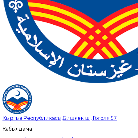
Кыргыз Республикасы,
Бишкек ш., Гоголя 57
Кабылдама