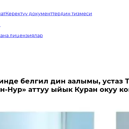
мат
Керектүү документтердин тизмеси
ы
жана лицензиялар
нде белгилүү дин аалымы, устаз
-Нур» аттуу ыйык Куран окуу кон