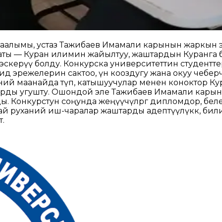
аалымы, устаз Тажибаев Имамали карынын жаркын э
ксаты — Куран илимин жайылтуу, жаштардын Куранга 
скерүү болду. Конкурска университеттин студенттер
тажвид эрежелерин сактоо, үн кооздугу жана окуу че
ханий маанайда өтүп, катышуучулар менен коноктор
тарды угушту. Ошондой эле Тажибаев Имамали кары
ды. Конкурстун соңунда жеңүүчүлөргө дипломдор, б
 руханий иш-чаралар жаштарды адептүүлүккө, били
.