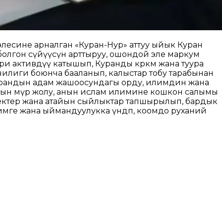
лесине арналган «Куран-Нур» аттуу ыйык Куран
болгон сүйүүсүн арттыруу, ошондой эле маркум
и активдүү катышып, Куранды көркөм жана туура
берчилиги боюнча бааланып, калыстар тобу тарабынан
 Курандын адам жашоосундагы орду, илимдин жана
нын өмүр жолу, анын ислам илимине кошкон салымы
електер жана атайын сыйлыктар тапшырылып, бардык
мге жана ыймандуулукка үндөп, коомдо руханий