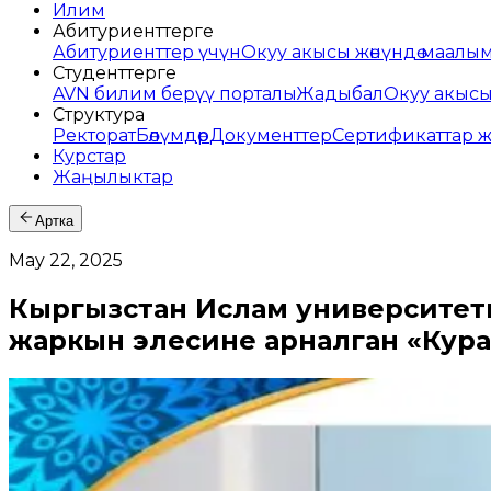
Илим
Абитуриенттерге
Абитуриенттер үчүн
Окуу акысы жөнүндө маалы
Студенттерге
AVN билим берүү порталы
Жадыбал
Окуу акыс
Структура
Ректорат
Бөлүмдөр
Документтер
Сертификаттар 
Курстар
Жаңылыктар
Артка
May 22, 2025
Кыргызстан Ислам университети
жаркын элесине арналган «Куран