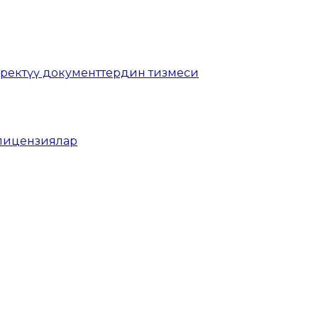
ректүү документтердин тизмеси
 лицензиялар