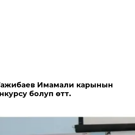
 Тажибаев Имамали карынын
курсу болуп өттү.