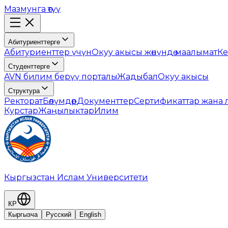
Мазмунга өтүү
Абитуриенттерге
Абитуриенттер үчүн
Окуу акысы жөнүндө маалымат
Ке
Студенттерге
AVN билим берүү порталы
Жадыбал
Окуу акысы
Структура
Ректорат
Бөлүмдөр
Документтер
Сертификаттар жана
Курстар
Жаңылыктар
Илим
Кыргызстан Ислам Университети
КР
Кыргызча
Русский
English