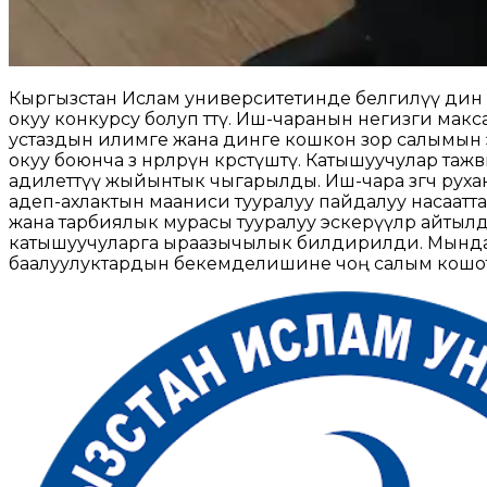
Кыргызстан Ислам университетинде белгилүү дин 
окуу конкурсу болуп өттү. Иш-чаранын негизги ма
устаздын илимге жана динге кошкон зор салымын э
окуу боюнча өз өнөрлөрүн көрсөтүштү. Катышуучулар 
адилеттүү жыйынтык чыгарылды. Иш-чара өзгөчө ру
адеп-ахлактын мааниси тууралуу пайдалуу насаат
жана тарбиялык мурасы тууралуу эскерүүлөр айтыл
катышуучуларга ыраазычылык билдирилди. Мындай
баалуулуктардын бекемделишине чоң салым кошот