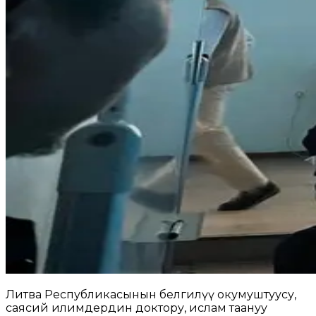
Литва Республикасынын белгилүү окумуштуусу,
саясий илимдердин доктору, ислам таануу