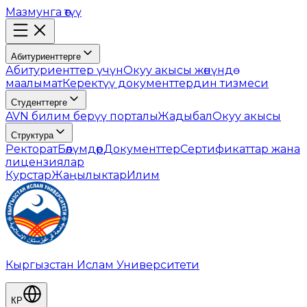
Мазмунга өтүү
Абитуриенттерге
Абитуриенттер үчүн
Окуу акысы жөнүндө
маалымат
Керектүү документтердин тизмеси
Студенттерге
AVN билим берүү порталы
Жадыбал
Окуу акысы
Структура
Ректорат
Бөлүмдөр
Документтер
Сертификаттар жана
лицензиялар
Курстар
Жаңылыктар
Илим
Кыргызстан Ислам Университети
КР