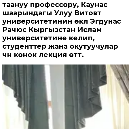
таануу профессору, Каунас
шаарындагы Улуу Витовт
университетинин өкүлү Эгдунас
Рачюс Кыргызстан Ислам
университетине келип,
студенттер жана окутуучулар
үчүн конок лекция өттү.