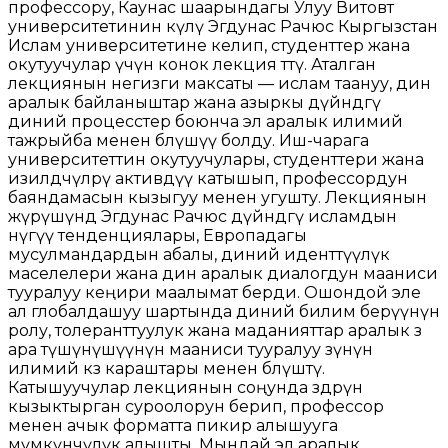
профессору, Каунас шаарындагы Улуу Витовт
университетинин өкүлү Эгдунас Рачюс Кыргызстан
Ислам университетине келип, студенттер жана
окутуучулар үчүн конок лекция өттү. Аталган
лекциянын негизги максаты — ислам таануу, дин
аралык байланыштар жана азыркы дүйнөдөгү
диний процесстер боюнча эл аралык илимий
тажрыйба менен бөлүшүү болду. Иш-чарага
университеттин окутуучулары, студенттери жана
изилдөөчүлөрү активдүү катышып, профессордун
баяндамасын кызыгуу менен угушту. Лекциянын
жүрүшүндө Эгдунас Рачюс дүйнөдөгү исламдын
өнүгүү тенденциялары, Европадагы
мусулмандардын абалы, диний иденттүүлүк
маселелери жана дин аралык диалогдун мааниси
тууралуу кеңири маалымат берди. Ошондой эле
ал глобалдашуу шартында диний билим берүүнүн
ролу, толеранттуулук жана маданияттар аралык өз
ара түшүнүшүүнүн мааниси тууралуу өзүнүн
илимий көз караштары менен бөлүштү.
Катышуучулар лекциянын соңунда өздөрүн
кызыктырган суроолорун берип, профессор
менен ачык форматта пикир алышууга
мүмкүнчүлүк алышты. Мындай эл аралык