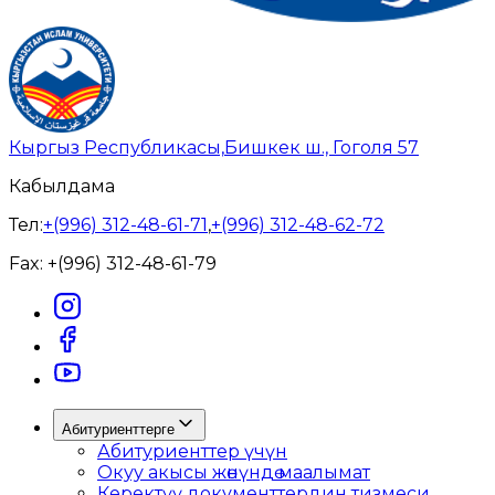
Кыргыз Республикасы,
Бишкек ш., Гоголя 57
Кабылдама
Тел:
+(996) 312-48-61-71
,
+(996) 312-48-62-72
Fax:
+(996) 312-48-61-79
Абитуриенттерге
Абитуриенттер үчүн
Окуу акысы жөнүндө маалымат
Керектүү документтердин тизмеси