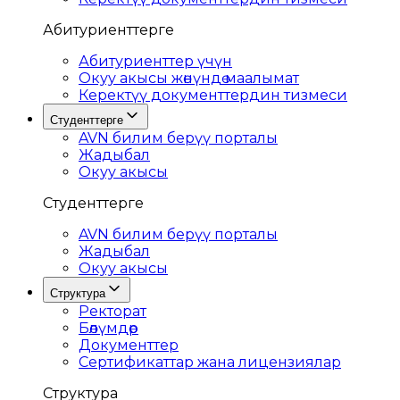
Абитуриенттерге
Абитуриенттер үчүн
Окуу акысы жөнүндө маалымат
Керектүү документтердин тизмеси
Студенттерге
AVN билим берүү порталы
Жадыбал
Окуу акысы
Студенттерге
AVN билим берүү порталы
Жадыбал
Окуу акысы
Структура
Ректорат
Бөлүмдөр
Документтер
Сертификаттар жана лицензиялар
Структура