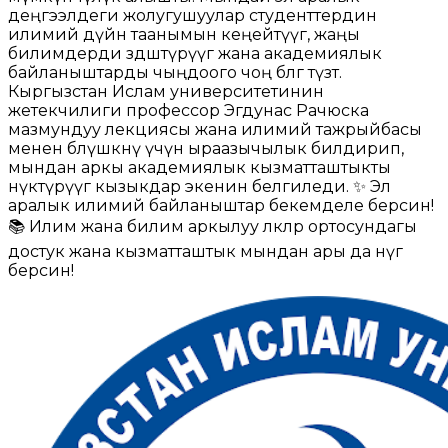
деңгээлдеги жолугушуулар студенттердин
илимий дүйнө таанымын кеңейтүүгө, жаңы
билимдерди өздөштүрүүгө жана академиялык
байланыштарды чыңдоого чоң өбөлгө түзөт.
Кыргызстан Ислам университетинин
жетекчилиги профессор Эгдунас Рачюска
мазмундуу лекциясы жана илимий тажрыйбасы
менен бөлүшкөнү үчүн ыраазычылык билдирип,
мындан аркы академиялык кызматташтыкты
өнүктүрүүгө кызыкдар экенин белгиледи. ✨ Эл
аралык илимий байланыштар бекемделе берсин!
📚 Илим жана билим аркылуу өлкөлөр ортосундагы
достук жана кызматташтык мындан ары да өнүгө
берсин!