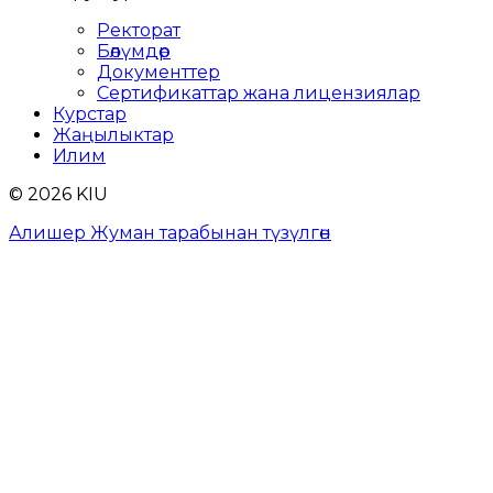
Ректорат
Бөлүмдөр
Документтер
Сертификаттар жана лицензиялар
Курстар
Жаңылыктар
Илим
© 2026 KIU
Алишер Жуман тарабынан түзүлгөн