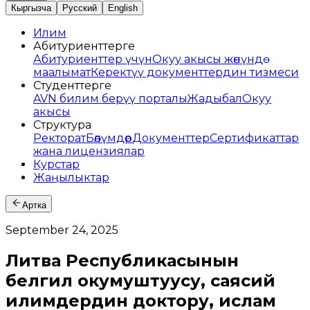
Кыргызча
Русский
English
Илим
Абитуриенттерге
Абитуриенттер үчүн
Окуу акысы жөнүндө
маалымат
Керектүү документтердин тизмеси
Студенттерге
AVN билим берүү порталы
Жадыбал
Окуу
акысы
Структура
Ректорат
Бөлүмдөр
Документтер
Сертификаттар
жана лицензиялар
Курстар
Жаңылыктар
Артка
September 24, 2025
Литва Республикасынын
белгилүү окумуштуусу, саясий
илимдердин доктору, ислам