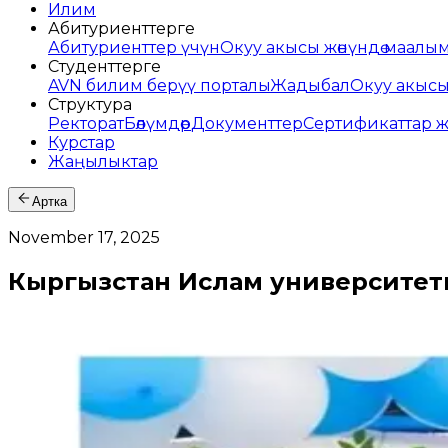
Илим
Абитуриенттерге
Абитуриенттер үчүн
Окуу акысы жөнүндө маалы
Студенттерге
AVN билим берүү порталы
Жадыбал
Окуу акыс
Структура
Ректорат
Бөлүмдөр
Документтер
Сертификаттар 
Курстар
Жаңылыктар
Артка
November 17, 2025
Кыргызстан Ислам университетин