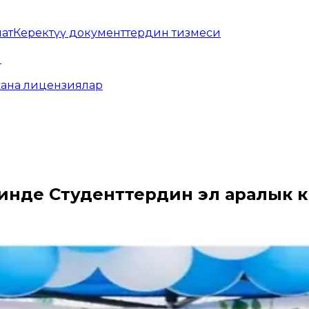
мат
Керектүү документтердин тизмеси
ы
жана лицензиялар
де Студенттердин эл аралык күнү