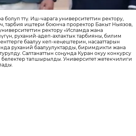
 болуп өттү. Иш-чарага университеттин ректору,
, тарбия иштери боюнча проректор Бакыт Ныязов,
университеттин ректору «Исламда жана
гүн, руханий-адеп-ахлактык тарбияны, билим
енттерге баалуу кеп-кеңештерин, насааттарын
гында руханий баалуулуктарды, биримдикти жана
турулду. Салтанаттын соңунда Куран окуу конкурсу
ик белектер тапшырылды. Университет жетекчилиги
лады.