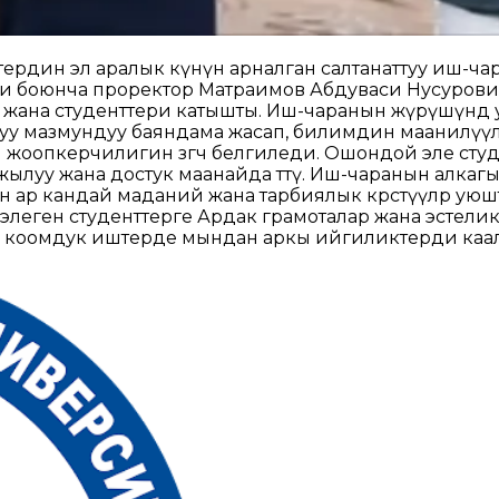
рдин эл аралык күнүнө арналган салтанаттуу иш-чара
и боюнча проректор Матраимов Абдуваси Нусурович
 жана студенттери катышты. Иш-чаранын жүрүшүндө 
у мазмундуу баяндама жасап, билимдин маанилүүлү
жоопкерчилигин өзгөчө белгиледи. Ошондой эле студ
жылуу жана достук маанайда өттү. Иш-чаранын алка
 ар кандай маданий жана тарбиялык көрсөтүүлөр уюш
элеген студенттерге Ардак грамоталар жана эстел
жана коомдук иштерде мындан аркы ийгиликтерди каа