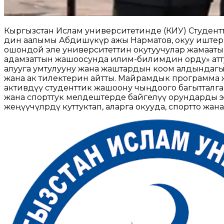
Кыргызстан Ислам университетинде (КИУ) Студентте
дин аалымы Абдишүкүр ажы Нарматов, окуу иштер
ошондой эле университеттин окутуучулар жамааты
адамзаттын жашоосунда илим-билимдин орду» атту
алууга умтулууну жана жаштардын коом алдындагы 
жана ак тилектерин айтты. Майрамдык программа 
активдүү студенттик жашоону чыңдоого багытталган
жана спорттук мелдештерде байгелүү орундарды э
жеңүүчүлөрдү куттуктап, аларга окууда, спортто 