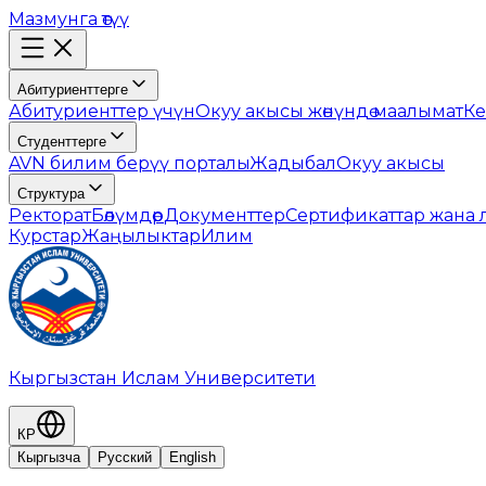
Мазмунга өтүү
Абитуриенттерге
Абитуриенттер үчүн
Окуу акысы жөнүндө маалымат
Ке
Студенттерге
AVN билим берүү порталы
Жадыбал
Окуу акысы
Структура
Ректорат
Бөлүмдөр
Документтер
Сертификаттар жана
Курстар
Жаңылыктар
Илим
Кыргызстан Ислам Университети
КР
Кыргызча
Русский
English