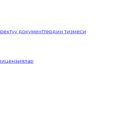
ректүү документтердин тизмеси
 лицензиялар