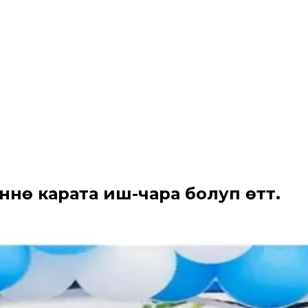
нө карата иш-чара болуп өттү.