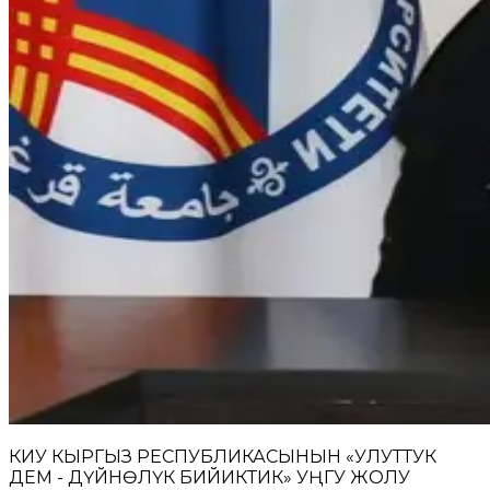
КИУ КЫРГЫЗ РЕСПУБЛИКАСЫНЫН «УЛУТТУК
ДЕМ - ДҮЙНӨЛҮК БИЙИКТИК» УҢГУ ЖОЛУ