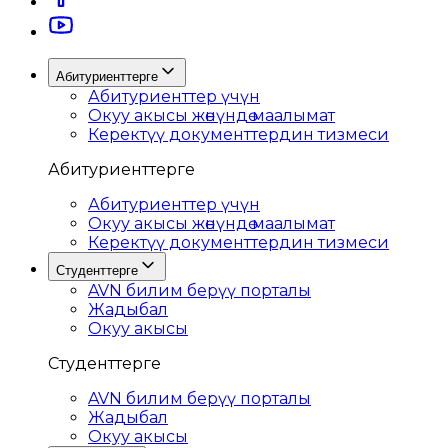
Абитуриенттерге
Абитуриенттер үчүн
Окуу акысы жөнүндө маалымат
Керектүү документтердин тизмеси
Абитуриенттерге
Абитуриенттер үчүн
Окуу акысы жөнүндө маалымат
Керектүү документтердин тизмеси
Студенттерге
AVN билим берүү порталы
Жадыбал
Окуу акысы
Студенттерге
AVN билим берүү порталы
Жадыбал
Окуу акысы