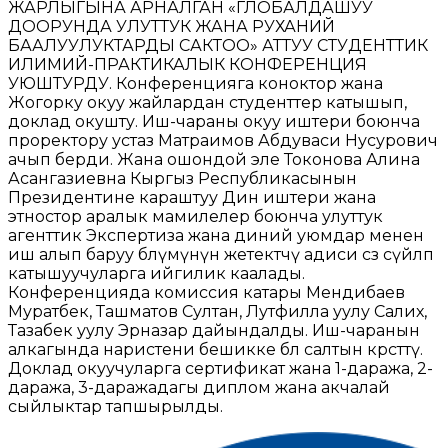
ЖАРЛЫГЫНА АРНАЛГАН «ГЛОБАЛДАШУУ
ДООРУНДА УЛУТТУК ЖАНА РУХАНИЙ
БААЛУУЛУКТАРДЫ САКТОО» АТТУУ СТУДЕНТТИК
ИЛИМИЙ-ПРАКТИКАЛЫК КОНФЕРЕНЦИЯ
УЮШТУРДУ. Конференцияга коноктор жана
Жогорку окуу жайлардан студенттер катышып,
доклад окушту. Иш-чараны окуу иштери боюнча
проректору устаз Матраимов Абдуваси Нусурович
ачып берди. Жана ошондой эле Токонова Алина
Асангазиевна Кыргыз Республикасынын
Президентине караштуу Дин иштери жана
этностор аралык мамилелер боюнча улуттук
агенттик Экспертиза жана диний уюмдар менен
иш алып баруу бөлүмүнүн жетектөөчү адиси сөз сүйлөп
катышуучуларга ийгилик каалады.
Конференцияда комиссия катары Мендибаев
Муратбек, Ташматов Султан, Лутфилла уулу Салих,
Тазабек уулу Эрназар дайындалды. Иш-чаранын
алкагында наристени бешикке бөлөө салтын көрсөттү.
Доклад окуучуларга сертификат жана 1-даража, 2-
даража, 3-даражадагы диплом жана акчалай
сыйлыктар тапшырылды.