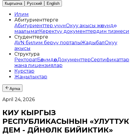
Кыргызча
Русский
English
Илим
Абитуриенттерге
Абитуриенттер үчүн
Окуу акысы жөнүндө
маалымат
Керектүү документтердин тизмеси
Студенттерге
AVN билим берүү порталы
Жадыбал
Окуу
акысы
Структура
Ректорат
Бөлүмдөр
Документтер
Сертификаттар
жана лицензиялар
Курстар
Жаңылыктар
Артка
April 24, 2026
КИУ КЫРГЫЗ
РЕСПУБЛИКАСЫНЫН «УЛУТТУК
ДЕМ - ДҮЙНӨЛҮК БИЙИКТИК»