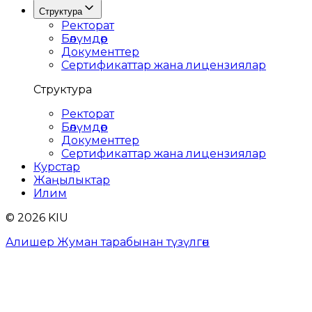
Структура
Ректорат
Бөлүмдөр
Документтер
Сертификаттар жана лицензиялар
Структура
Ректорат
Бөлүмдөр
Документтер
Сертификаттар жана лицензиялар
Курстар
Жаңылыктар
Илим
© 2026 KIU
Алишер Жуман тарабынан түзүлгөн