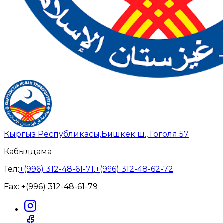
Кыргыз Республикасы,
Бишкек ш., Гоголя 57
Кабылдама
Тел:
+(996) 312-48-61-71
,
+(996) 312-48-62-72
Fax:
+(996) 312-48-61-79