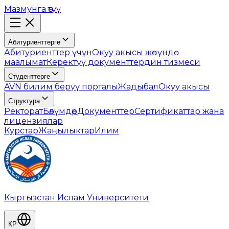
Мазмунга өтүү
Абитуриенттерге
Абитуриенттер үчүн
Окуу акысы жөнүндө
маалымат
Керектүү документтердин тизмеси
Студенттерге
AVN билим берүү порталы
Жадыбал
Окуу акысы
Структура
Ректорат
Бөлүмдөр
Документтер
Сертификаттар жана
лицензиялар
Курстар
Жаңылыктар
Илим
Кыргызстан Ислам Университети
КР