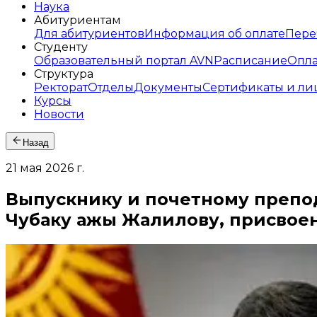
Наука
Абитуриентам
Для абитуриентов
Информация об оплате
Пере
Студенту
Образовательный портал AVN
Расписание
Опла
Структура
Ректорат
Отделы
Документы
Сертификаты и ли
Курсы
Новости
Назад
21 мая 2026 г.
Выпускнику и почетному препо
Чубаку ажы Жалилову, присвое