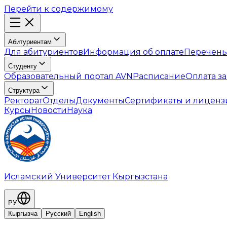
Перейти к содержимому
Абитуриентам
Для абитуриентов
Информация об оплате
Перечень
Студенту
Образовательный портал AVN
Расписание
Оплата з
Структура
Ректорат
Отделы
Документы
Сертификаты и лиценз
Курсы
Новости
Наука
Исламский Университет Кыргызстана
РУ
Кыргызча
Русский
English