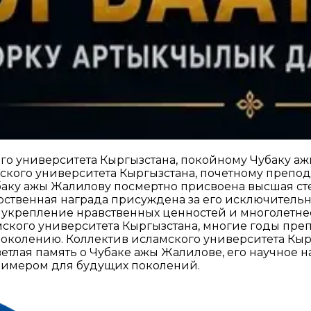
го университета Кыргызстана, покойному Чубаку а
ского университета Кыргызстана, почетному препо
баку ажы Жалилову посмертно присвоена высшая с
рственная награда присуждена за его исключительн
 укрепление нравственных ценностей и многолетне
кого университета Кыргызстана, многие годы препо
колению. Коллектив исламского университета Кырг
етлая память о Чубаке ажы Жалилове, его научное н
примером для будущих поколений.