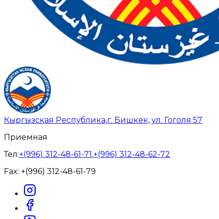
Кыргызская Республика,
г. Бишкек, ул. Гоголя 57
Приемная
Тел:
+(996) 312-48-61-71
,
+(996) 312-48-62-72
Fax:
+(996) 312-48-61-79