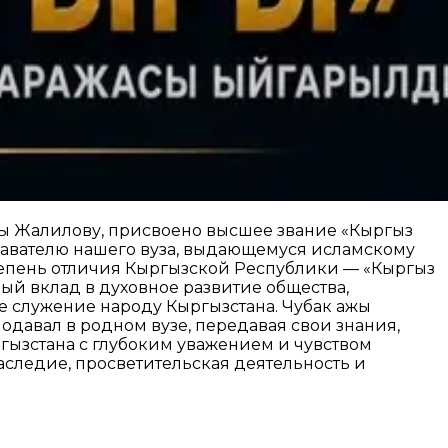
жы Жалилову, присвоено высшее звание «Кыргыз
давателю нашего вуза, выдающемуся исламскому
тепень отличия Кыргызской Республики — «Кыргыз
ый вклад в духовное развитие общества,
е служение народу Кыргызстана. Чубак ажы
давал в родном вузе, передавая свои знания,
ызстана с глубоким уважением и чувством
аследие, просветительская деятельность и