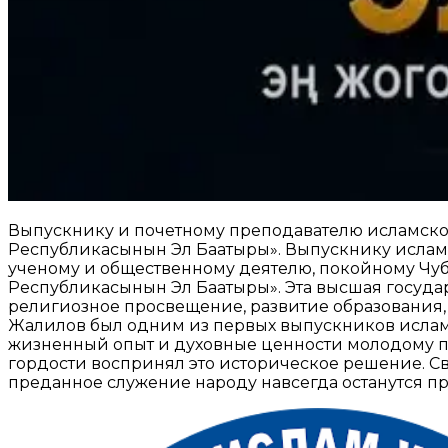
Выпускнику и почетному преподавателю исламско
Республикасынын Эл Баатыры». Выпускнику ислам
ученому и общественному деятелю, покойному Чу
Республикасынын Эл Баатыры». Эта высшая госуда
религиозное просвещение, развитие образования,
Жалилов был одним из первых выпускников исламс
жизненный опыт и духовные ценности молодому по
гордости воспринял это историческое решение. Св
преданное служение народу навсегда останутся 