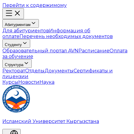
Перейти к содержимому
Абитуриентам
Для абитуриентов
Информация об
оплате
Перечень необходимых документов
Студенту
Образовательный портал AVN
Расписание
Оплата
за обучение
Структура
Ректорат
Отделы
Документы
Сертификаты и
лицензии
Курсы
Новости
Наука
Исламский Университет Кыргызстана