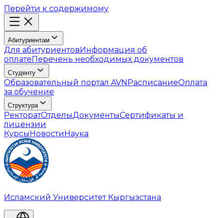
Перейти к содержимому
Абитуриентам
Для абитуриентов
Информация об
оплате
Перечень необходимых документов
Студенту
Образовательный портал AVN
Расписание
Оплата
за обучение
Структура
Ректорат
Отделы
Документы
Сертификаты и
лицензии
Курсы
Новости
Наука
Исламский Университет Кыргызстана