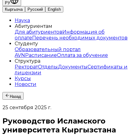
РУ
Кыргызча
Русский
English
Наука
Абитуриентам
Для абитуриентов
Информация об
оплате
Перечень необходимых документов
Студенту
Образовательный портал
AVN
Расписание
Оплата за обучение
Структура
Ректорат
Отделы
Документы
Сертификаты и
лицензии
Курсы
Новости
Назад
25 сентября 2025 г.
Руководство Исламского
университета Кыргызстана