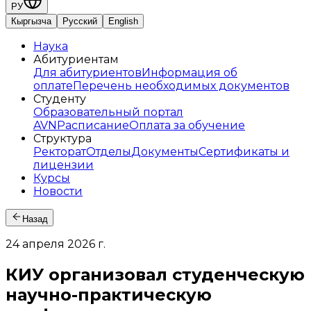
РУ
Кыргызча
Русский
English
Наука
Абитуриентам
Для абитуриентов
Информация об
оплате
Перечень необходимых документов
Студенту
Образовательный портал
AVN
Расписание
Оплата за обучение
Структура
Ректорат
Отделы
Документы
Сертификаты и
лицензии
Курсы
Новости
Назад
24 апреля 2026 г.
КИУ организовал студенческую
научно-практическую