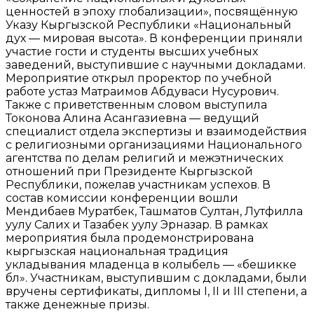
ценностей в эпоху глобализации», посвящённую
Указу Кыргызской Республики «Национальный
дух — мировая высота». В конференции приняли
участие гости и студенты высших учебных
заведений, выступившие с научными докладами.
Мероприятие открыл проректор по учебной
работе устаз Матраимов Абдуваси Нусурович.
Также с приветственным словом выступила
Токонова Алина Асангазиевна — ведущий
специалист отдела экспертизы и взаимодействия
с религиозными организациями Национального
агентства по делам религий и межэтнических
отношений при Президенте Кыргызской
Республики, пожелав участникам успехов. В
состав комиссии конференции вошли
Мендибаев Муратбек, Ташматов Султан, Лутфилла
уулу Салих и Тазабек уулу Эрназар. В рамках
мероприятия была продемонстрирована
кыргызская национальная традиция
укладывания младенца в колыбель — «бешикке
бөлөө». Участникам, выступившим с докладами, были
вручены сертификаты, дипломы I, II и III степени, а
также денежные призы.