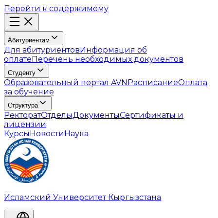
Перейти к содержимому
Абитуриентам
Для абитуриентов
Информация об
оплате
Перечень необходимых документов
Студенту
Образовательный портал AVN
Расписание
Оплата
за обучение
Структура
Ректорат
Отделы
Документы
Сертификаты и
лицензии
Курсы
Новости
Наука
Исламский Университет Кыргызстана